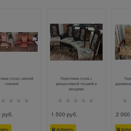
яжка стула с мягкой
Перетяжка стула с
Пер
спинкой
декоративной тесьмой и
деревян
гвоздями
0
 руб.
1 500
 руб.
2 000
авить
Добавить
Доба