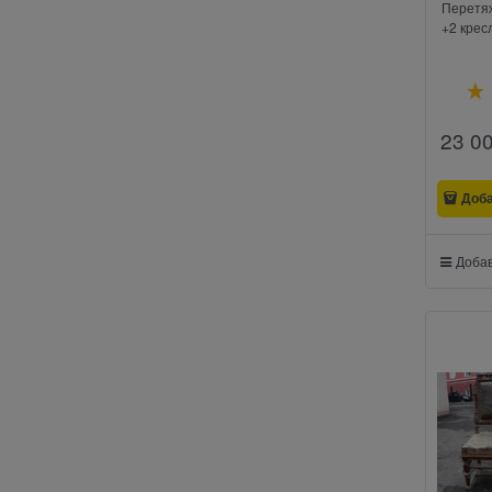
Перетяж
+2 крес
23 0
Доб
Добав