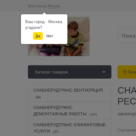
Ваш город:
Москва
Ваш город - Москва,
угадали?
Да
Нет
Каталог товаров
О Гип
СНА
СНАБНЕРУДТРАНС ВЕНТИЛЯЦИЯ
РЕС
(34)
СНАБНЕРУДТРАНС
ДЕМОНТАЖНЫЕ РАБОТЫ
Каталог Интернет - гипермаркета "НУЖНО " Nuzgno.ru
ЛОГИСТИКА СНАБНЕРУДТ
(107)
СНАБНЕРУДТРАНС КЛИНИНГОВЫЕ
Сортировк
УСЛУГИ
(37)