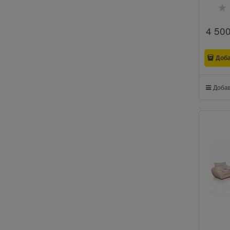
4 50
Доб
Добав