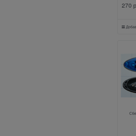
270
 
Добав
Сбе