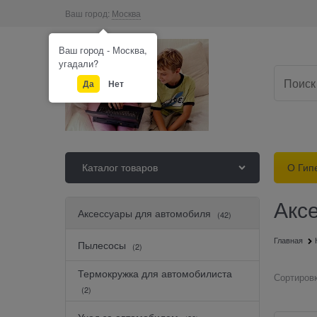
Ваш город:
Москва
Ваш город - Москва,
угадали?
Да
Нет
Каталог товаров
О Гип
Акс
Найдено товаров:
Аксессуары для автомобиля
(42)
Главная
Пылесосы
(2)
Термокружка для автомобилиста
Сортировк
(2)
Уход за автомобилем