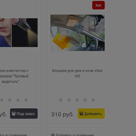
Хит
ок-алкотестер с
Козырек для дня и ночи Visor
ариком "Трезвый
HD
водитель"
уб.
310
 руб.
Под заказ
Добавить
ть в сравнение
Добавить в сравнение