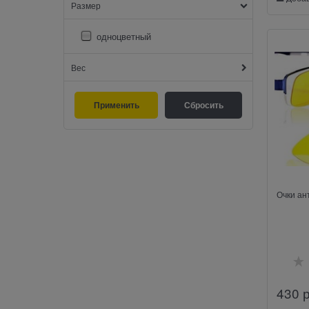
Размер
одноцветный
Вес
Очки ан
430
 