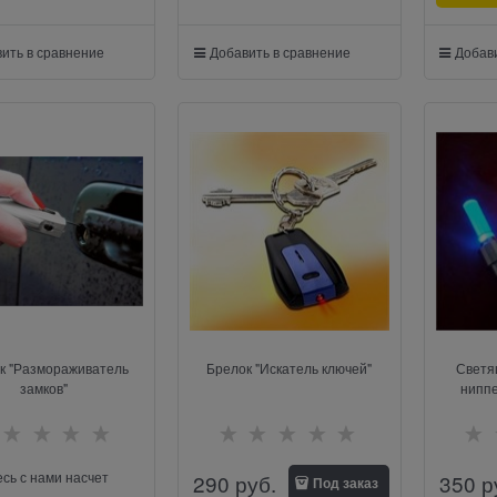
ить в сравнение
Добавить в сравнение
Добави
к "Размораживатель
Брелок "Искатель ключей"
Светя
замков"
нипп
сь с нами насчет
290
 руб.
350
 р
Под заказ