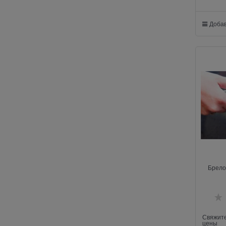
Добав
Брело
Свяжите
цены