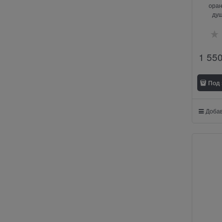
оран
ду
1 55
Под 
Добав