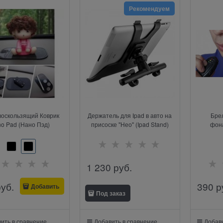
Рекомендуем
оскользящий Коврик
Держатель для Ipad в авто на
Брел
o Pad (Нано Пэд)
присоске "Нео" (Ipad Stand)
фон
1 230
 руб.
руб.
390
 р
Добавить
Под заказ
ить в сравнение
Добавить в сравнение
Добави