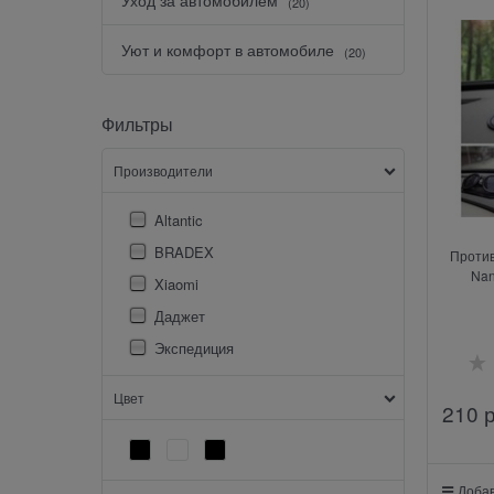
(20)
Уют и комфорт в автомобиле
(20)
Фильтры
Производители
Altantic
BRADEX
Против
Nan
Xiaomi
Даджет
Экспедиция
Цвет
210
 
Добав