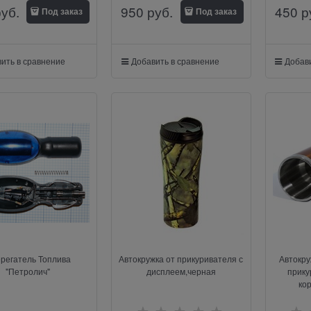
руб.
950
 руб.
450
 р
Под заказ
Под заказ
ить в сравнение
Добавить в сравнение
Добави
регатель Топлива
Автокружка от прикуривателя с
Автокру
"Петролич"
дисплеем,черная
прику
ко