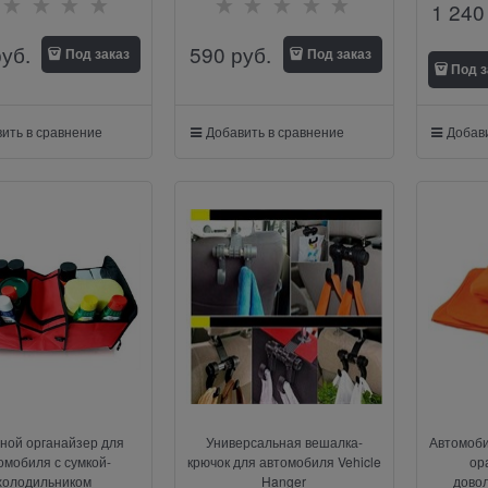
1 240
руб.
590
 руб.
Под заказ
Под заказ
Под з
ить в сравнение
Добавить в сравнение
Добави
ной органайзер для
Универсальная вешалка-
Автомоб
омобиля с сумкой-
крючок для автомобиля Vehicle
ор
холодильником
Hanger
дово