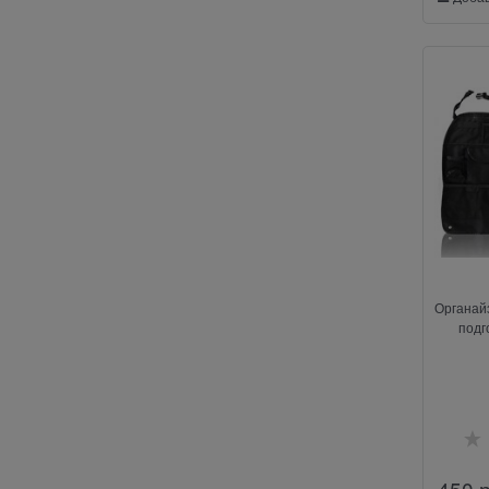
Органай
подг
450
 