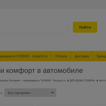
Найти
ермаркете НУЖНО - nuzgno.ru
Оплата
Доставка
Брен
 и комфорт в автомобиле
Каталог Интернет - гипермаркета "НУЖНО " Nuzgno.ru
ДЛЯ ДОМА ТОВАРЫ
Авто
а: