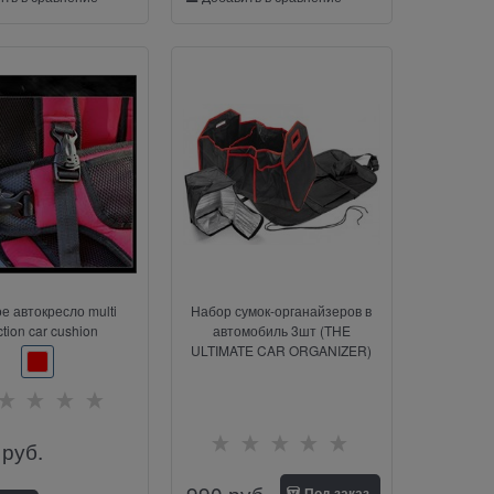
е автокресло multi
Набор сумок-органайзеров в
ction car cushion
автомобиль 3шт (THE
ULTIMATE CAR ORGANIZER)
 руб.
990
 руб.
Под заказ