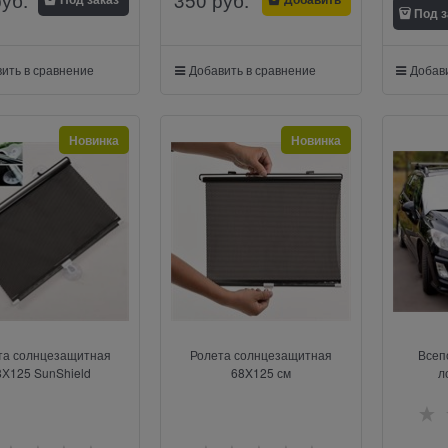
Под з
ить в сравнение
Добавить в сравнение
Добави
Новинка
Новинка
та солнцезащитная
Ролета солнцезащитная
Всеп
8Х125 SunShield
68X125 см
л