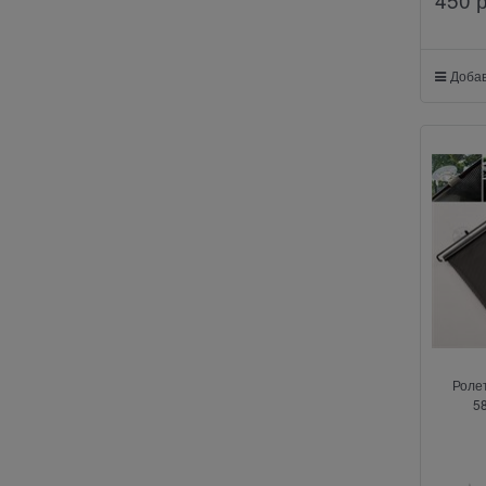
Добав
Роле
5