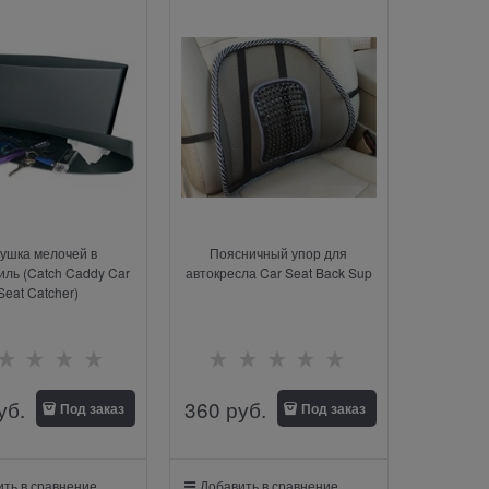
ушка мелочей в
Поясничный упор для
ль (Catch Caddy Car
автокресла Car Seat Back Sup
Seat Catcher)
уб.
360
 руб.
Под заказ
Под заказ
ть в сравнение
Добавить в сравнение