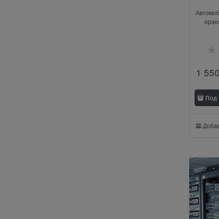
Автомоб
оран
1 55
Под 
Добав