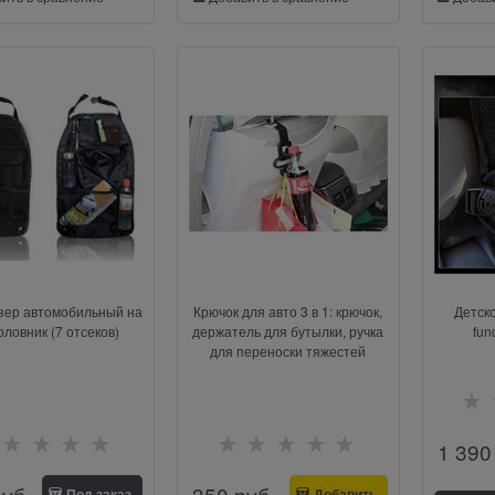
зер автомобильный на
Крючок для авто 3 в 1: крючок,
Детско
оловник (7 отсеков)
держатель для бутылки, ручка
fun
для переноски тяжестей
1 390
руб.
350
 руб.
Под заказ
Добавить