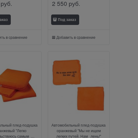
 руб.
2 550
 руб.
аказ
Под заказ
ть в сравнение
Добавить в сравнение
ильный плед-подушка
Автомобильный плед-подушка
анжевый "Легко
оранжевый "Мы не ищем
льствуюсь самым
легких путей. Нам лень!"