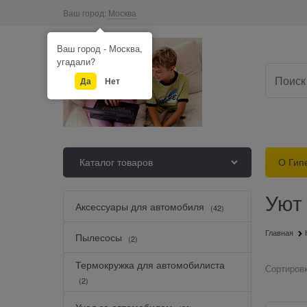
Ваш город:
Москва
Ваш город - Москва,
угадали?
Да
Нет
Каталог товаров
О Гип
Уют
Найдено товаров:
Аксессуары для автомобиля
(42)
Главная
Пылесосы
(2)
Термокружка для автомобилиста
Сортировк
(2)
Уход за автомобилем