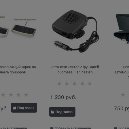
оскользящий короб на
Авто-вентилятор с функцией
Лов
анель приборов
обогрева (Fan heater)
автомоби
1 230
 руб.
руб.
750
 р
Под заказ
Под заказ
ить в сравнение
Добавить в сравнение
Добави