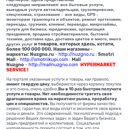
следующие направления:
все бытовые услуги,
выездные услуги автовладельцам, грузоперевозки,
спецтехника, страхование - все виды, GPS -
мониторинг транспорта и объектов, ремонт оргтехники,
переезды, грузчики, клининг, переводы, микрозаймы,
услуги для бизнеса, юридические, организация
праздников, продажа стройматериалов, бытовой
техники, доставка еды, доставка цветов и много, много
и товаров, которых здесь, кстати,
других услуг
более 100 000 000. Наши магазины -
маркеты:
Nuzgno.ru
Smotri
-
http://nuzgno.ru
;
Mall
Mall
-
http://smotriikupi.com
;
Nuzgno
HYPERMARKET
-
http://mallnuzgno.com
SERVICE !
На портале указанные услуги и товары, как правило,
имеют твердую цену
, выбираются через корзину покупок
и это очень, очень удобно.
Вы в 10 раз быстрее получите
услуги и товары.
Нет необходимости тратить свое
драгоценное время на маркетинг рынка, проработку
цен и специалистов.
Вы получаете от фирмы качество,
сервис, гарантии, все виды оплат и экономите свое время,
силы и деньги. Это современный, технологичный подход к
решению Ваших личных задач и задач Вашего бизнеса,
задач предприятий и коллективов. Cоциальная
направленность проекта состоит в том, что эти