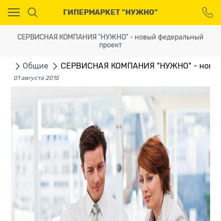
Ваш город - Москва,
ГИПЕРМАРКЕТ "НУЖНО"
угадали?
ДА
НЕТ
СЕРВИСНАЯ КОМПАНИЯ "НУЖНО" - новый федеральный
проект
сти
Общие
СЕРВИСНАЯ КОМПАНИЯ "НУЖНО" - новый
01 августа 2015