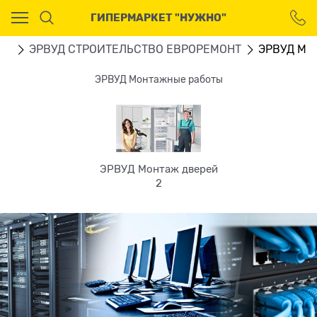
Ваш город - Москва,
ГИПЕРМАРКЕТ "НУЖНО"
угадали?
ДА
НЕТ
ВО
ЭРВУД СТРОИТЕЛЬСТВО ЕВРОРЕМОНТ
ЭРВУД Мо
ЭРВУД Монтажные работы
ЭРВУД Монтаж дверей
2