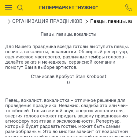
Ваш город - Москва,
ГИПЕРМАРКЕТ "НУЖНО"
угадали?
ДА
НЕТ
ru
ОРГАНИЗАЦИЯ ПРАЗДНИКОВ
Певцы, певицы, во
Певцы, певицы, вокалисты
Для Вашего праздника всегда готовы выступить певцы,
певицы, вокалисты, вокалистки. Обширный репертуар,
сценическое мастерство, различные тембры голосов -
делайте заказ и менеджеры сервисной компании
помогут Вам в выборе артистов.
Станислав Кробуст Stan Kroboost
0
Певец, вокалист, вокалистка – отличное решение для
проведения праздника. Неважно, свадьба это или чей-
то юбилей. Только живой звук, энергия исполнителя,
энергия голоса сможет придать вашему празднованию
атмосферу позитива и эксклюзивности. Репертуар,
который будет радовать гостей, может быть самым
разнообразным. Это во многом зависит от возрастной
категории гостей и личных пожеланий присутствующих