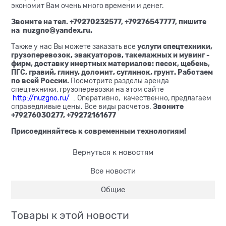
экономит Вам очень много времени и денег.
Звоните на тел. +79270232577, +79276547777, пишите
на nuzgno@yandex.ru.
Также у нас Вы можете заказать все
услуги спецтехники,
грузоперевозок, эвакуаторов, такелажных и мувинг -
фирм, доставку инертных материалов: песок, щебень,
ПГС, гравий, глину, доломит, суглинок, грунт.
Работаем
по всей России.
Посмотрите разделы аренда
спецтехники, грузоперевозки на этом сайте
http://nuzgno.ru/
.
Оперативно,
качественно, предлагаем
справедливые цены. Все виды расчетов.
Звоните
+79276030277, +79272161677
Присоединяйтесь к современным технологиям!
Вернуться к новостям
Все новости
Общие
Товары к этой новости