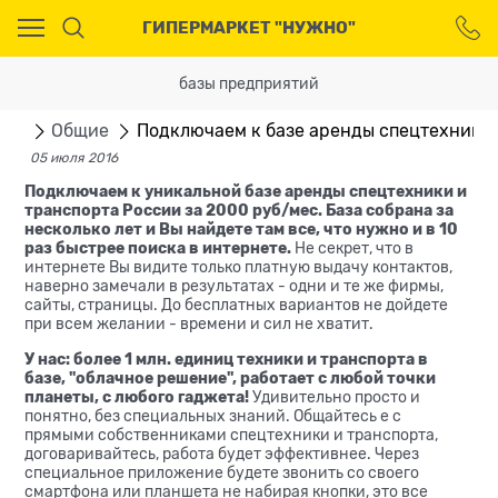
Ваш город - Москва,
ГИПЕРМАРКЕТ "НУЖНО"
угадали?
ДА
НЕТ
базы предприятий
сти
Общие
Подключаем к базе аренды спецтехники и
05 июля 2016
Подключаем к уникальной базе аренды спецтехники и
транспорта России за 2000 руб/мес. База собрана за
несколько лет и Вы найдете там все, что нужно и в 10
раз быстрее поиска в интернете.
Не секрет, что в
интернете Вы видите только платную выдачу контактов,
наверно замечали в результатах - одни и те же фирмы,
сайты, страницы. До бесплатных вариантов не дойдете
при всем желании - времени и сил не хватит.
У нас: более 1 млн. единиц техники и транспорта в
базе, "облачное решение", работает с любой точки
планеты, с любого гаджета!
Удивительно просто и
понятно, без специальных знаний. Общайтесь е с
прямыми собственниками спецтехники и транспорта,
договаривайтесь, работа будет эффективнее. Через
специальное приложение будете звонить со своего
смартфона или планшета не набирая кнопки, это все