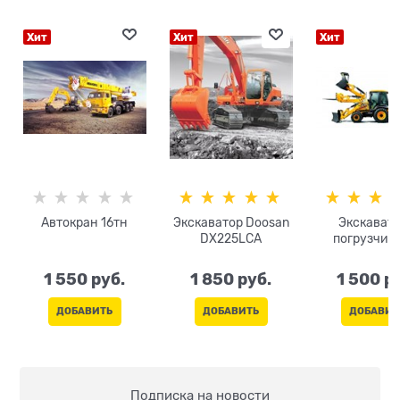
Хит
Хит
Хит
Автокран 16тн
Экскаватор Doosan
Экскавато
DX225LCA
погрузчик
1 550
 руб.
1 850
 руб.
1 500
 р
ДОБАВИТЬ
ДОБАВИТЬ
ДОБАВИТ
Подписка на новости