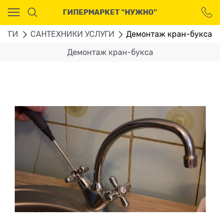
Ваш город - Москва,
ГИПЕРМАРКЕТ "НУЖНО"
угадали?
ДА
НЕТ
ЛУГИ
CАНТЕХНИКИ УСЛУГИ
Демонтаж кран-букса
Демонтаж кран-букса