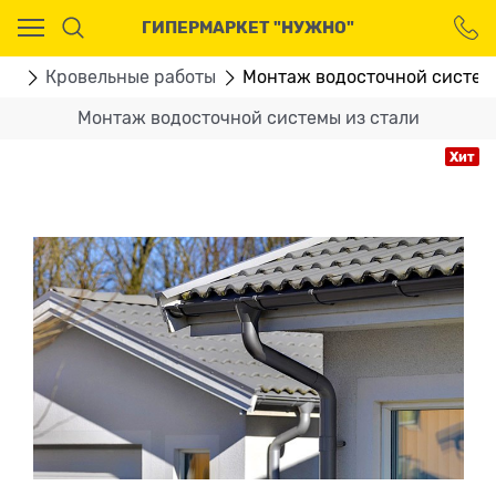
Ваш город - Москва,
ГИПЕРМАРКЕТ "НУЖНО"
угадали?
ДА
НЕТ
ТЫ
Кровельные работы
Монтаж водосточной систем
Монтаж водосточной системы из стали
Хит