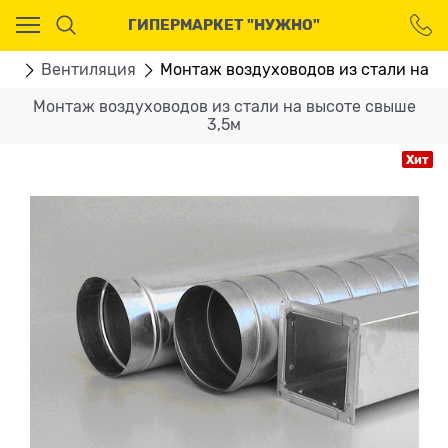
Ваш город - Москва,
ГИПЕРМАРКЕТ "НУЖНО"
угадали?
ДА
НЕТ
ТЫ
Вентиляция
Монтаж воздуховодов из стали на в
Монтаж воздуховодов из стали на высоте свыше
3,5м
Хит