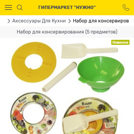
Ваш город - Москва,
ГИПЕРМАРКЕТ "НУЖНО"
угадали?
ДА
НЕТ
ни
Аксессуары Для Кухни
Набор для консервирован
Набор для консервирования (5 предметов)
Новинка