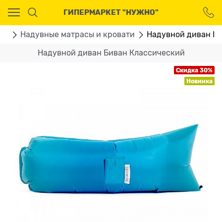
Ваш город - Москва,
ГИПЕРМАРКЕТ "НУЖНО"
угадали?
ДА
НЕТ
ом
Надувные матрасы и кровати
Надувной диван Б
Надувной диван Биван Классический
Скидка 30%
Новинка