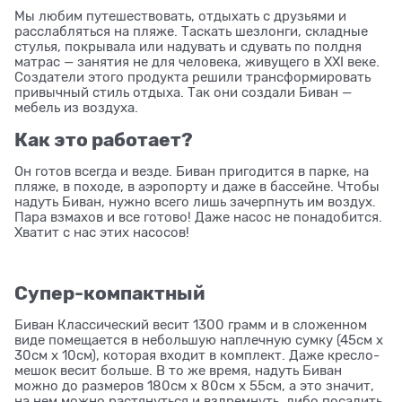
Мы любим путешествовать, отдыхать с друзьями и
расслабляться на пляже. Таскать шезлонги, складные
стулья, покрывала или надувать и сдувать по полдня
матрас — занятия не для человека, живущего в ХXI веке.
Создатели этого продукта решили трансформировать
привычный стиль отдыха. Так они создали Биван —
мебель из воздуха.
Как это работает?
Он готов всегда и везде. Биван пригодится в парке, на
пляже, в походе, в аэропорту и даже в бассейне. Чтобы
надуть Биван, нужно всего лишь зачерпнуть им воздух.
Пара взмахов и все готово! Даже насос не понадобится.
Хватит с нас этих насосов!
Супер-компактный
Биван Классический весит 1300 грамм и в сложенном
виде помещается в небольшую наплечную сумку (45см x
30см x 10см), которая входит в комплект. Даже кресло-
мешок весит больше. В то же время, надуть Биван
можно до размеров 180см x 80см x 55см, а это значит,
на нем можно растянуться и вздремнуть, либо посадить