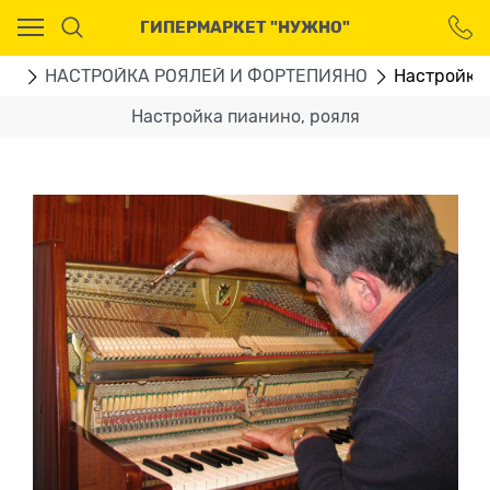
Ваш город - Москва,
ГИПЕРМАРКЕТ "НУЖНО"
угадали?
ДА
НЕТ
ГИ
НАСТРОЙКА РОЯЛЕЙ И ФОРТЕПИЯНО
Настройка 
Настройка пианино, рояля