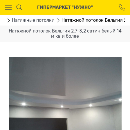
Ваш город - Москва,
ГИПЕРМАРКЕТ "НУЖНО"
угадали?
ДА
НЕТ
ВО
Натяжные потолки
Натяжной потолок Бельгия 2,7
Натяжной потолок Бельгия 2,7-3,2 сатин белый 14
м кв и более