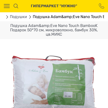
Ваш город - Москва,
ГИПЕРМАРКЕТ "НУЖНО"
угадали?
ДА
НЕТ
ня
Подушки
Подушка Adam&amp;Eve Nano Touch Bam
Подушка Adam&amp;Eve Nano Touch BambooK
Подарок 50*70 см, микроволокно, бамбук 30%,
цв.МИКС