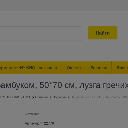
Найти
ермаркете НУЖНО - nuzgno.ru
Оплата
Доставка
Брен
мбуком, 50*70 см, лузга гречи
ТОВАРЫ ДЛЯ ДОМА
Спальня
Подушки
Подушка ГРЕЧЕСКАЯ с бамбуком, 50*70
0 отзывов
Артикул:
1122779