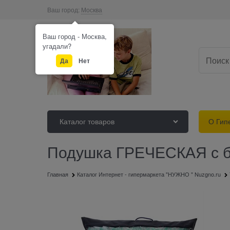
Ваш город:
Москва
Ваш город - Москва,
угадали?
Да
Нет
Каталог товаров
О Гип
Подушка ГРЕЧЕСКАЯ с ба
Главная
Каталог Интернет - гипермаркета "НУЖНО " Nuzgno.ru