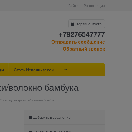
Войти
Регистрация
Корзина:
пусто
+79276547777
Отправить сообщение
Обратный звонок
ды
Стать Исполнителем
хи/волокно бамбука
 см, лузга гречихи/волокно бамбука
Добавить в сравнение
Добавить в избранное