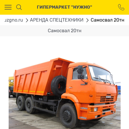
Ваш город - Москва,
ГИПЕРМАРКЕТ "НУЖНО"
угадали?
ДА
НЕТ
 Nuzgno.ru
АРЕНДА СПЕЦТЕХНИКИ
Самосвал 20тн
Самосвал 20тн