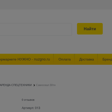
Найти
ермаркете НУЖНО - nuzgno.ru
Оплата
Доставка
Брен
АРЕНДА СПЕЦТЕХНИКИ
Самосвал 30тн
0 отзывов
Артикул:
013