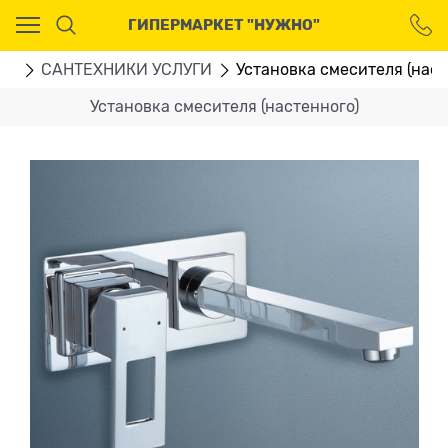
Ваш город - Москва,
ГИПЕРМАРКЕТ "НУЖНО"
угадали?
ДА
НЕТ
ГИ
CАНТЕХНИКИ УСЛУГИ
Установка смесителя (наст
Установка смесителя (настенного)