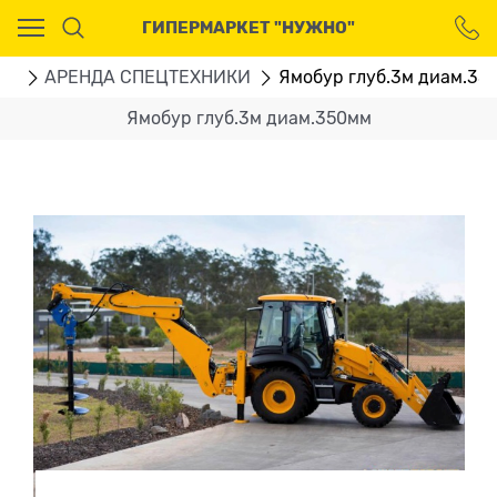
Ваш город - Москва,
ГИПЕРМАРКЕТ "НУЖНО"
угадали?
ДА
НЕТ
ru
АРЕНДА СПЕЦТЕХНИКИ
Ямобур глуб.3м диам.35
Ямобур глуб.3м диам.350мм