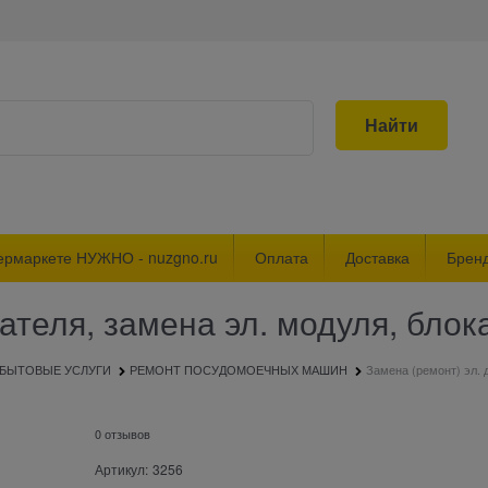
Найти
ермаркете НУЖНО - nuzgno.ru
Оплата
Доставка
Брен
гателя, замена эл. модуля, бло
БЫТОВЫЕ УСЛУГИ
РЕМОНТ ПОСУДОМОЕЧНЫХ МАШИН
Замена (ремонт) эл. 
0 отзывов
Артикул:
3256