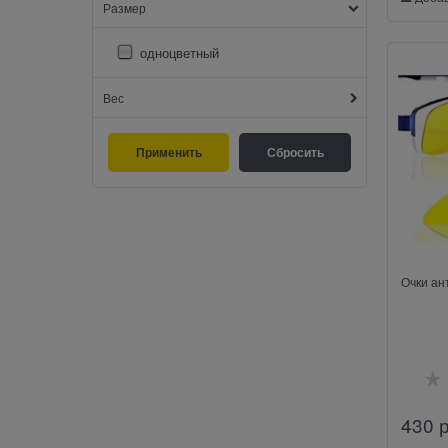
Размер
одноцветный
Вес
Очки ан
430
 