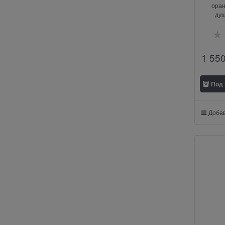
оран
ду
1 55
Под 
Добав