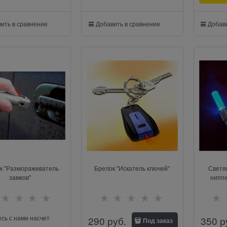
ить в сравнение
Добавить в сравнение
Добави
к "Размораживатель
Брелок "Искатель ключей"
Светя
замков"
нипп
сь с нами насчет
290
 руб.
350
 р
Под заказ