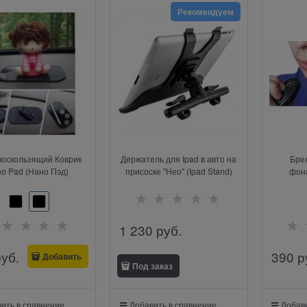
Рекомендуем
оскользящий Коврик
Держатель для Ipad в авто на
Брел
o Pad (Нано Пэд)
присоске "Нео" (Ipad Stand)
фон
1 230
 руб.
руб.
390
 р
Добавить
Под заказ
ить в сравнение
Добавить в сравнение
Добави