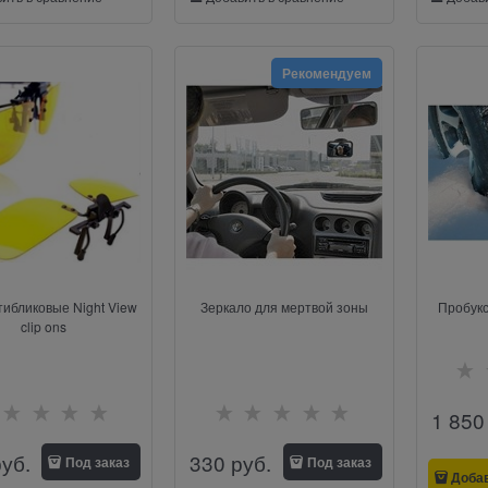
Рекомендуем
тибликовые Night View
Зеркало для мертвой зоны
Пробукс
clip ons
1 850
руб.
330
 руб.
Под заказ
Под заказ
Доба