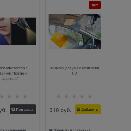
Хит
ок-алкотестер с
Козырек для дня и ночи Visor
ариком "Трезвый
HD
водитель"
уб.
310
 руб.
Под заказ
Добавить
ть в сравнение
Добавить в сравнение