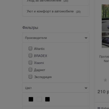
(20)
Уют и комфорт в автомобиле
(20)
Фильтры
Производители
Altantic
BRADEX
Против
Nan
Xiaomi
Даджет
Экспедиция
Цвет
210
 
Добав