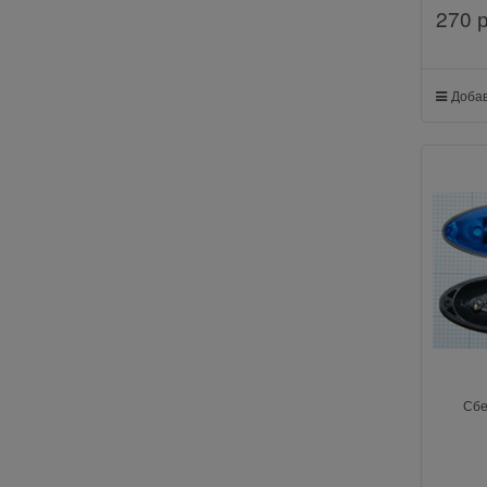
270
 
Добав
Сбе