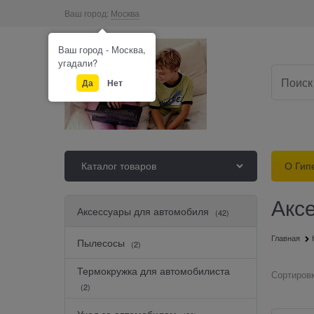
Ваш город:
Москва
Ваш город - Москва,
угадали?
Да
Нет
Каталог товаров
О Гип
Акс
Найдено товаров:
Аксессуары для автомобиля
(42)
Главная
Пылесосы
(2)
Термокружка для автомобилиста
Сортировк
(2)
Уход за автомобилем