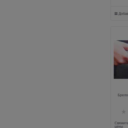
Добав
Брело
Свяжите
цены