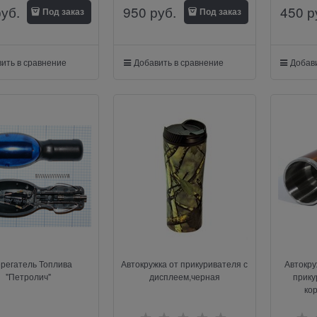
руб.
950
 руб.
450
 р
Под заказ
Под заказ
ить в сравнение
Добавить в сравнение
Добави
регатель Топлива
Автокружка от прикуривателя с
Автокру
"Петролич"
дисплеем,черная
прику
ко