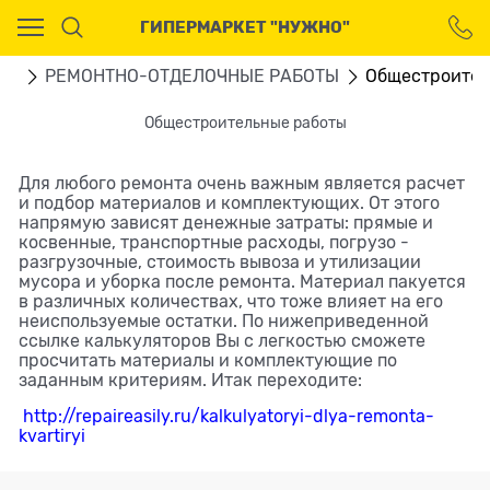
Ваш город - Москва,
ГИПЕРМАРКЕТ "НУЖНО"
угадали?
ДА
НЕТ
ВО
РЕМОНТНО-ОТДЕЛОЧНЫЕ РАБОТЫ
Общестроител
Общестроительные работы
Для любого ремонта очень важным является расчет
и подбор материалов и комплектующих. От этого
напрямую зависят денежные затраты: прямые и
косвенные, транспортные расходы, погрузо -
разгрузочные, стоимость вывоза и утилизации
мусора и уборка после ремонта. Материал пакуется
в различных количествах, что тоже влияет на его
неиспользуемые остатки. По нижеприведенной
ссылке калькуляторов Вы с легкостью сможете
просчитать материалы и комплектующие по
заданным критериям. Итак переходите:
http://repaireasily.ru/kalkulyatoryi-dlya-remonta-
kvartiryi