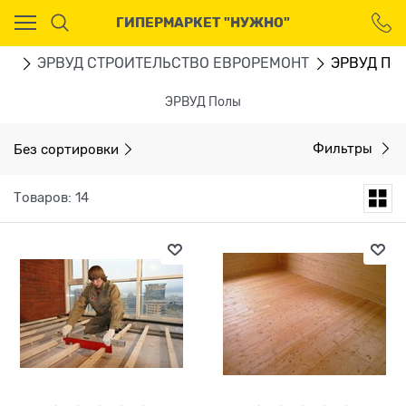
Ваш город - Москва,
ГИПЕРМАРКЕТ "НУЖНО"
угадали?
ДА
НЕТ
ВО
ЭРВУД СТРОИТЕЛЬСТВО ЕВРОРЕМОНТ
ЭРВУД По
ЭРВУД Полы
Без сортировки
Фильтры
Товаров: 14